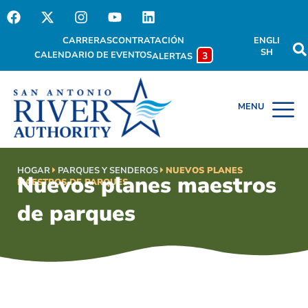
CARRERAS
CONTRATACIÓN
ENGLI
SH
CALENDARIO DE EVENTOS
3
ALERTAS
HOGAR
PARQUES Y SENDEROS
NUEVOS PLANES
Nuevos planes maestros
MAESTROS DE PARQUES
de parques