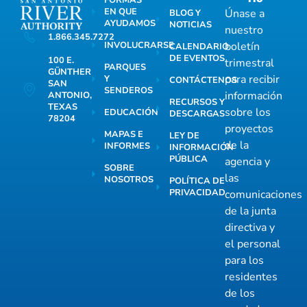
EN QUE
Únase a
BLOG Y
AYUDAMOS
NOTICIAS
nuestro
1.866.345.7272
INVOLUCRARSE
boletín
CALENDARIO
DE EVENTOS
100 E.
trimestral
PARQUES
GÜNTHER
para recibir
Y
CONTÁCTENOS
SAN
SENDEROS
información
ANTONIO,
RECURSOS Y
TEXAS
sobre los
EDUCACIÓN
DESCARGAS
78204
proyectos
MAPAS E
LEY DE
de la
INFORMES
INFORMACIÓN
PÚBLICA
agencia y
SOBRE
las
NOSOTROS
POLÍTICA DE
PRIVACIDAD
comunicaciones
de la junta
directiva y
el personal
para los
residentes
de los