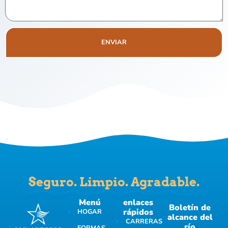
ENVIAR
Seguro. Limpio. Agradable.
Menú
enlaces
Boletín de
rápidos
HOGAR
alcance del
CARRERAS
río
FORMAS