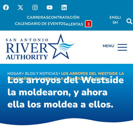
CARRERAS
CONTRATACIÓN
ENGLI
SH
CALENDARIO DE EVENTOS
3
ALERTAS
HOGAR
BLOG Y NOTICIAS
LOS ARROYOS DEL WESTSIDE LA
Los arroyos del Westside
MOLDEARON, Y AHORA ELLA LOS MOLDEA A ELLOS.
la moldearon, y ahora
ella los moldea a ellos.