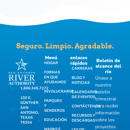
Seguro. Limpio. Agradable.
Menú
enlaces
Boletín de
rápidos
HOGAR
alcance del
CARRERAS
río
FORMAS
EN QUE
Únase a
BLOG Y
AYUDAMOS
NOTICIAS
nuestro
1.866.345.7272
INVOLUCRARSE
boletín
CALENDARIO
DE EVENTOS
100 E.
trimestral
PARQUES
GÜNTHER
para recibir
Y
CONTÁCTENOS
SAN
SENDEROS
información
ANTONIO,
RECURSOS Y
TEXAS
sobre los
EDUCACIÓN
DESCARGAS
78204
proyectos
MAPAS E
LEY DE