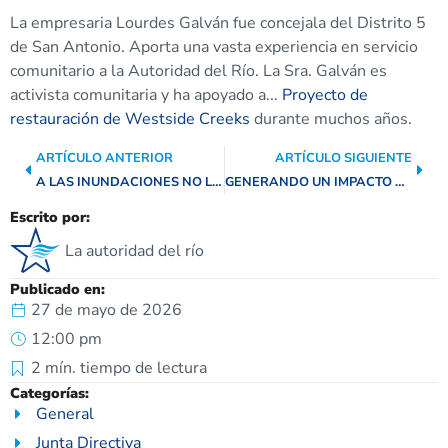
La empresaria Lourdes Galván fue concejala del Distrito 5
de San Antonio. Aporta una vasta experiencia en servicio
comunitario a la Autoridad del Río. La Sra. Galván es
activista comunitaria y ha apoyado a...
Proyecto de
restauración de Westside Creeks
durante muchos años.
ARTÍCULO ANTERIOR
ARTÍCULO SIGUIENTE
A LAS INUNDACIONES NO LES IMPORTA NADA, PERO LA PREPARACIÓN ADECUADA PUEDE EVITAR QUE SE CONVIERTAN EN TRAGEDIAS.
GENERANDO UN IMPACTO POSITIVO: 23.000 ESTUDIANTES, PROFESORES Y FAMILIAS SE INSPIRARON DURANTE EL AÑO ESCOLAR 2025-2026.
Escrito por:
La autoridad del río
Publicado en:
27 de mayo de 2026
12:00 pm
2
mín. tiempo de lectura
Categorías:
General
Junta Directiva