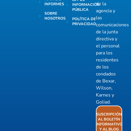
de la
INFORMES
INFORMACIÓN
PÚBLICA
agencia y
SOBRE
las
NOSOTROS
POLÍTICA DE
PRIVACIDAD
comunicaciones
de la junta
directiva y
el personal
para los
residentes
de los
condados
de Bexar,
Wilson,
Karnes y
Goliad.
SUSCRIPCIÓN
AL BOLETÍN
INFORMATIVO
Y AL BLOG