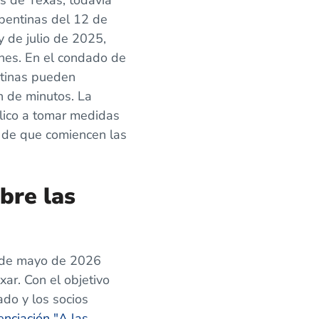
s de Texas, todavía
epentinas del 12 de
y de julio de 2025,
nes. En el condado de
ntinas pueden
n de minutos. La
lico a tomar medidas
s de que comiencen las
bre las
9 de mayo de 2026
ar. Con el objetivo
do y los socios
nciación "A las