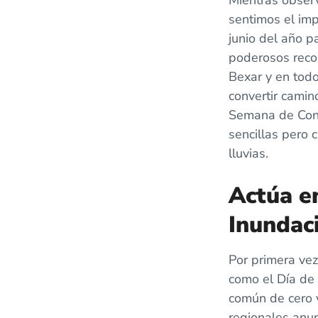
Mientras obser
sentimos el imp
junio del año p
poderosos reco
Bexar y en tod
convertir camin
Semana de Conc
sencillas pero
lluvias.
Actúa en
Inundac
Por primera ve
como el Día de 
común de cero 
regionales anu