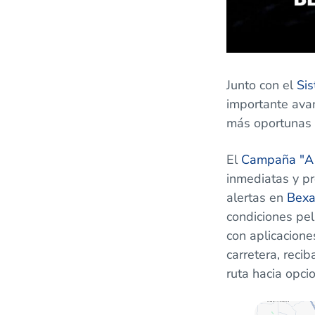
Junto con el
Si
importante avan
más oportunas 
El
Campaña "A l
inmediatas y pr
alertas en
Bexa
condiciones pel
con aplicacion
carretera, reci
ruta hacia opc