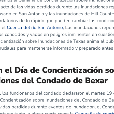
vamos la Semana de Concientización sobre Inundacione
acto de las vidas perdidas durante las inundaciones r
asado en San Antonio y las inundaciones de Hill Countr
rdatorios de lo rápido que pueden cambiar las condicio
o el
Cuenca del río San Antonio
, Las inundaciones repe
os conocidos y vados en peligros inminentes en cuestió
ientización sobre Inundaciones de Texas anima al púb
 cruciales para mantenerse informado y preparado ante
 el Día de Concientización so
iones del Condado de Bexar
z, los funcionarios del condado declararon el martes 1
Concientización sobre Inundaciones del Condado de Bex
vidas perdidas durante eventos de inundación, el Conda
nciaron tanto la observancia como la
Campaña de concie