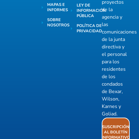
proyectos
MAPAS E
LEY DE
de la
INFORMES
INFORMACIÓN
PÚBLICA
agencia y
SOBRE
las
NOSOTROS
POLÍTICA DE
PRIVACIDAD
comunicaciones
de la junta
directiva y
el personal
para los
residentes
de los
condados
de Bexar,
Wilson,
Karnes y
Goliad.
SUSCRIPCIÓN
AL BOLETÍN
INFORMATIVO