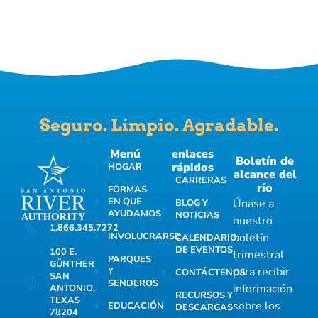
Seguro. Limpio. Agradable.
Menú
enlaces
Boletín de
rápidos
HOGAR
alcance del
CARRERAS
río
FORMAS
EN QUE
Únase a
BLOG Y
AYUDAMOS
NOTICIAS
nuestro
1.866.345.7272
INVOLUCRARSE
boletín
CALENDARIO
DE EVENTOS
100 E.
trimestral
PARQUES
GÜNTHER
para recibir
Y
CONTÁCTENOS
SAN
SENDEROS
información
ANTONIO,
RECURSOS Y
TEXAS
sobre los
EDUCACIÓN
DESCARGAS
78204