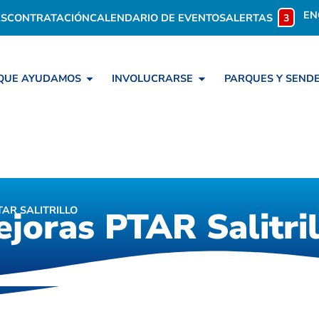
EN
S
CONTRATACIÓN
CALENDARIO DE EVENTOS
ALERTAS
3
 QUE AYUDAMOS
INVOLUCRARSE
PARQUES Y SEND
AR SALITRILLO
joras PTAR Salitril
joras PTAR Salitril
O