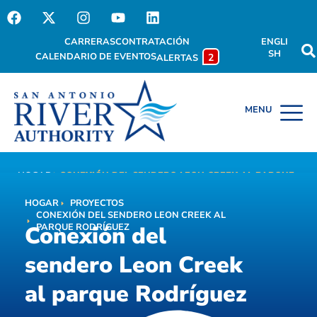
CARRERAS
CONTRATACIÓN
ENGLI
SH
CALENDARIO DE EVENTOS
2
ALERTAS
HOGAR
CONEXIÓN DEL SENDERO LEON CREEK AL PARQUE
Conexión del sendero
RODRÍGUEZ
HOGAR
PROYECTOS
Leon Creek al parque
CONEXIÓN DEL SENDERO LEON CREEK AL
Conexión del
PARQUE RODRÍGUEZ
Rodríguez
sendero Leon Creek
al parque Rodríguez