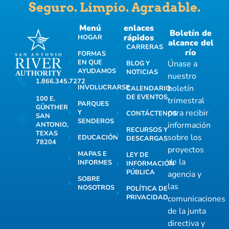
Seguro. Limpio. Agradable.
Menú
enlaces
Boletín de
rápidos
HOGAR
alcance del
CARRERAS
río
FORMAS
EN QUE
Únase a
BLOG Y
AYUDAMOS
NOTICIAS
nuestro
1.866.345.7272
INVOLUCRARSE
boletín
CALENDARIO
DE EVENTOS
100 E.
trimestral
PARQUES
GÜNTHER
para recibir
Y
CONTÁCTENOS
SAN
SENDEROS
información
ANTONIO,
RECURSOS Y
TEXAS
sobre los
EDUCACIÓN
DESCARGAS
78204
proyectos
MAPAS E
LEY DE
de la
INFORMES
INFORMACIÓN
PÚBLICA
agencia y
SOBRE
las
NOSOTROS
POLÍTICA DE
PRIVACIDAD
comunicaciones
de la junta
directiva y