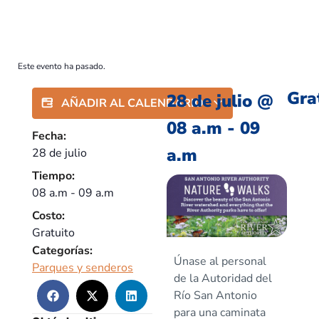
Este evento ha pasado.
Gra
28 de julio
@
AÑADIR AL CALENDARIO
08 a.m
-
09
Fecha:
a.m
28 de julio
Tiempo:
08 a.m
-
09 a.m
Costo:
Gratuito
Categorías:
Únase al personal
Parques y senderos
de la Autoridad del
Río San Antonio
para una caminata