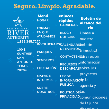
Seguro. Limpio. Agradable.
Menú
enlaces
Boletín de
rápidos
HOGAR
alcance del
CARRERAS
río
FORMAS
EN QUE
Únase a
BLOG Y
AYUDAMOS
NOTICIAS
nuestro
1.866.345.7272
INVOLUCRARSE
boletín
CALENDARIO
DE EVENTOS
100 E.
trimestral
PARQUES
GÜNTHER
para recibir
Y
CONTÁCTENOS
SAN
SENDEROS
información
ANTONIO,
RECURSOS Y
TEXAS
sobre los
EDUCACIÓN
DESCARGAS
78204
proyectos
MAPAS E
LEY DE
de la
INFORMES
INFORMACIÓN
PÚBLICA
agencia y
SOBRE
las
NOSOTROS
POLÍTICA DE
PRIVACIDAD
comunicaciones
de la junta