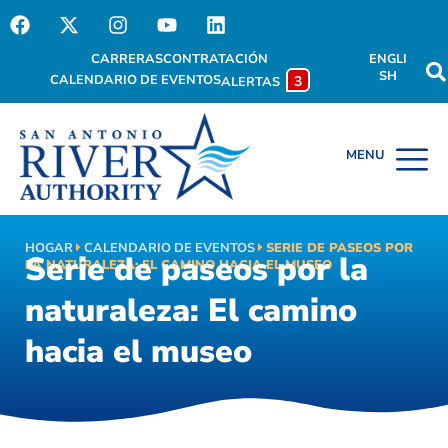
CARRERAS
CONTRATACIÓN
ENGLI
SH
CALENDARIO DE EVENTOS
3
ALERTAS
HOGAR
CALENDARIO DE EVENTOS
SERIE DE PASEOS POR
Serie de paseos por la
LA NATURALEZA: EL CAMINO HACIA EL MUSEO
naturaleza: El camino
hacia el museo