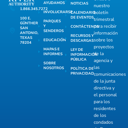
AYUDAMOS
NOTICIAS
nuestro
1.866.345.7272
INVOLUCRARSE
boletín
CALENDARIO
DE EVENTOS
100 E.
trimestral
PARQUES
GÜNTHER
para recibir
Y
CONTÁCTENOS
SAN
SENDEROS
información
ANTONIO,
RECURSOS Y
TEXAS
sobre los
EDUCACIÓN
DESCARGAS
78204
proyectos
MAPAS E
LEY DE
de la
INFORMES
INFORMACIÓN
PÚBLICA
agencia y
SOBRE
las
NOSOTROS
POLÍTICA DE
PRIVACIDAD
comunicaciones
de la junta
directiva y
el personal
para los
residentes
de los
condados