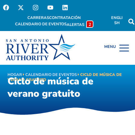
CARRERAS
CONTRATACIÓN
ENGLI
SH
CALENDARIO DE EVENTOS
2
ALERTAS
HOGAR
CALENDARIO DE EVENTOS
CICLO DE MÚSICA DE
Ciclo de música de
VERANO GRATUITO
verano gratuito