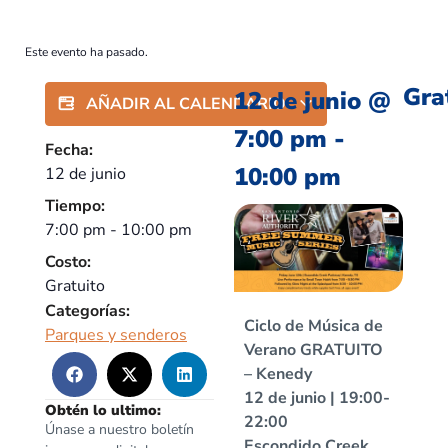
Este evento ha pasado.
Gra
12 de junio
@
AÑADIR AL CALENDARIO
7:00 pm
-
Fecha:
10:00 pm
12 de junio
Tiempo:
7:00 pm
-
10:00 pm
Costo:
Gratuito
Categorías:
Ciclo de Música de
Parques y senderos
Verano GRATUITO
– Kenedy
12 de junio | 19:00-
Obtén lo ultimo:
22:00
Únase a nuestro boletín
Escondido Creek