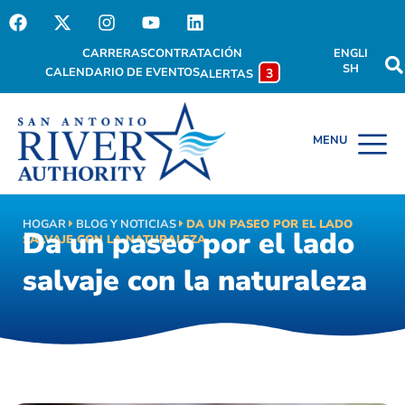
CARRERAS
CONTRATACIÓN
ENGLI
SH
CALENDARIO DE EVENTOS
3
ALERTAS
HOGAR
BLOG Y NOTICIAS
DA UN PASEO POR EL LADO
Da un paseo por el lado
SALVAJE CON LA NATURALEZA
salvaje con la naturaleza