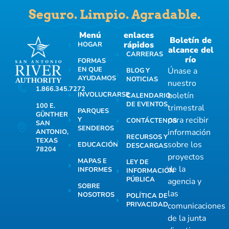
Seguro. Limpio. Agradable.
Menú
enlaces
Boletín de
rápidos
HOGAR
alcance del
CARRERAS
río
FORMAS
EN QUE
Únase a
BLOG Y
AYUDAMOS
NOTICIAS
nuestro
1.866.345.7272
INVOLUCRARSE
boletín
CALENDARIO
DE EVENTOS
100 E.
trimestral
PARQUES
GÜNTHER
para recibir
Y
CONTÁCTENOS
SAN
SENDEROS
información
ANTONIO,
RECURSOS Y
TEXAS
sobre los
EDUCACIÓN
DESCARGAS
78204
proyectos
MAPAS E
LEY DE
de la
INFORMES
INFORMACIÓN
PÚBLICA
agencia y
SOBRE
las
NOSOTROS
POLÍTICA DE
PRIVACIDAD
comunicaciones
de la junta