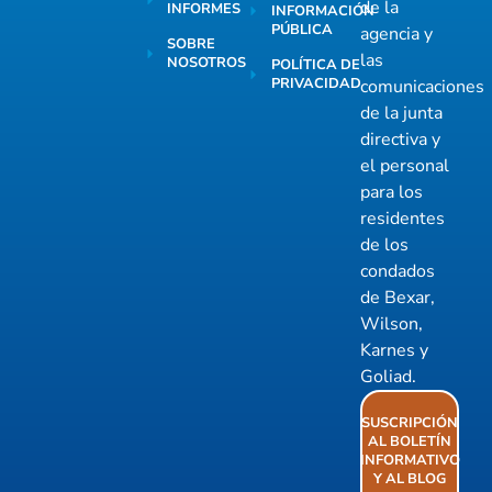
de la
INFORMES
INFORMACIÓN
PÚBLICA
agencia y
SOBRE
las
NOSOTROS
POLÍTICA DE
PRIVACIDAD
comunicaciones
de la junta
directiva y
el personal
para los
residentes
de los
condados
de Bexar,
Wilson,
Karnes y
Goliad.
SUSCRIPCIÓN
AL BOLETÍN
INFORMATIVO
Y AL BLOG