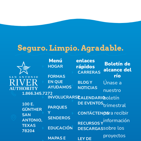
Seguro. Limpio. Agradable.
Menú
enlaces
Boletín de
rápidos
HOGAR
alcance del
CARRERAS
río
FORMAS
EN QUE
Únase a
BLOG Y
AYUDAMOS
NOTICIAS
nuestro
1.866.345.7272
INVOLUCRARSE
boletín
CALENDARIO
DE EVENTOS
100 E.
trimestral
PARQUES
GÜNTHER
para recibir
Y
CONTÁCTENOS
SAN
SENDEROS
información
ANTONIO,
RECURSOS Y
TEXAS
sobre los
EDUCACIÓN
DESCARGAS
78204
proyectos
MAPAS E
LEY DE