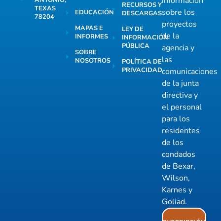
información
ANTONIO,
RECURSOS Y
TEXAS
sobre los
EDUCACIÓN
DESCARGAS
78204
proyectos
MAPAS E
LEY DE
de la
INFORMES
INFORMACIÓN
PÚBLICA
agencia y
SOBRE
las
NOSOTROS
POLÍTICA DE
PRIVACIDAD
comunicaciones
de la junta
directiva y
el personal
para los
residentes
de los
condados
de Bexar,
Wilson,
Karnes y
Goliad.