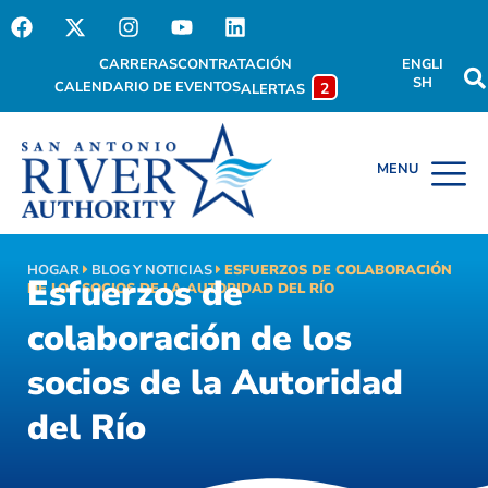
CARRERAS
CONTRATACIÓN
ENGLI
SH
CALENDARIO DE EVENTOS
2
ALERTAS
HOGAR
BLOG Y NOTICIAS
ESFUERZOS DE COLABORACIÓN
Esfuerzos de
DE LOS SOCIOS DE LA AUTORIDAD DEL RÍO
colaboración de los
socios de la Autoridad
del Río