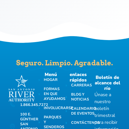
Seguro. Limpio. Agradable.
Menú
enlaces
Boletín de
rápidos
HOGAR
alcance del
CARRERAS
río
FORMAS
EN QUE
Únase a
BLOG Y
AYUDAMOS
NOTICIAS
nuestro
1.866.345.7272
INVOLUCRARSE
boletín
CALENDARIO
DE EVENTOS
100 E.
trimestral
PARQUES
GÜNTHER
para recibir
Y
CONTÁCTENOS
SAN
SENDEROS