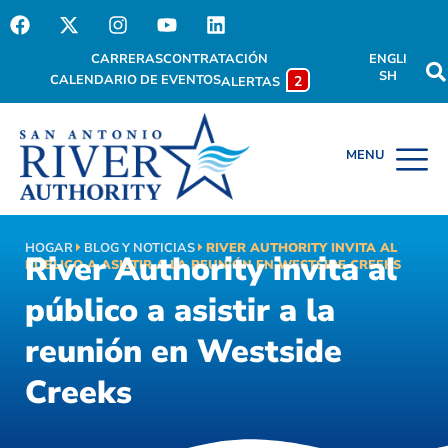
CARRERAS
CONTRATACIÓN
ENGLI
SH
CALENDARIO DE EVENTOS
2
ALERTAS
HOGAR
BLOG Y NOTICIAS
RIVER AUTHORITY INVITA AL
River Authority invita al
PÚBLICO A ASISTIR A LA REUNIÓN EN WESTSIDE CREEKS
público a asistir a la
reunión en Westside
Creeks