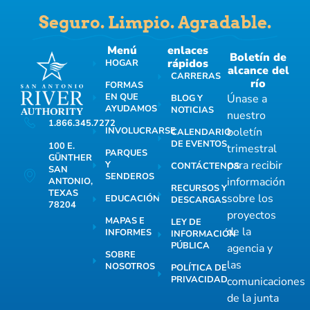
Seguro. Limpio. Agradable.
Menú
enlaces
Boletín de
rápidos
HOGAR
alcance del
CARRERAS
río
FORMAS
EN QUE
Únase a
BLOG Y
AYUDAMOS
NOTICIAS
nuestro
1.866.345.7272
INVOLUCRARSE
boletín
CALENDARIO
DE EVENTOS
100 E.
trimestral
PARQUES
GÜNTHER
para recibir
Y
CONTÁCTENOS
SAN
SENDEROS
información
ANTONIO,
RECURSOS Y
TEXAS
sobre los
EDUCACIÓN
DESCARGAS
78204
proyectos
MAPAS E
LEY DE
de la
INFORMES
INFORMACIÓN
PÚBLICA
agencia y
SOBRE
las
NOSOTROS
POLÍTICA DE
PRIVACIDAD
comunicaciones
de la junta