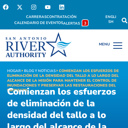
CARRERAS
CONTRATACIÓN
ENGLI
SH
CALENDARIO DE EVENTOS
3
ALERTAS
HOGAR
BLOG Y NOTICIAS
COMIENZAN LOS ESFUERZOS DE
ELIMINACIÓN DE LA DENSIDAD DEL TALLO A LO LARGO DEL
ALCANCE DE LA MISIÓN PARA MANTENER EL CONTROL DE
INUNDACIONES Y PRESERVAR LAS RESTAURACIONES DEL
Comienzan los esfuerzos
PROYECTO
de eliminación de la
densidad del tallo a lo
largo del alcance de la