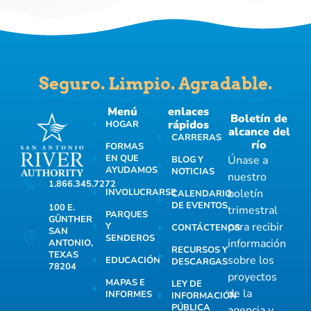
Seguro. Limpio. Agradable.
Menú
enlaces
Boletín de
rápidos
HOGAR
alcance del
CARRERAS
río
FORMAS
EN QUE
Únase a
BLOG Y
AYUDAMOS
NOTICIAS
nuestro
1.866.345.7272
INVOLUCRARSE
boletín
CALENDARIO
DE EVENTOS
100 E.
trimestral
PARQUES
GÜNTHER
para recibir
Y
CONTÁCTENOS
SAN
SENDEROS
información
ANTONIO,
RECURSOS Y
TEXAS
sobre los
EDUCACIÓN
DESCARGAS
78204
proyectos
MAPAS E
LEY DE
de la
INFORMES
INFORMACIÓN
PÚBLICA
agencia y