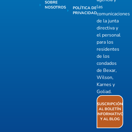
SOBRE
las
NOSOTROS
POLÍTICA DE
PRIVACIDAD
comunicaciones
de la junta
directiva y
el personal
para los
residentes
de los
condados
de Bexar,
Wilson,
Karnes y
Goliad.
SUSCRIPCIÓN
AL BOLETÍN
INFORMATIVO
Y AL BLOG