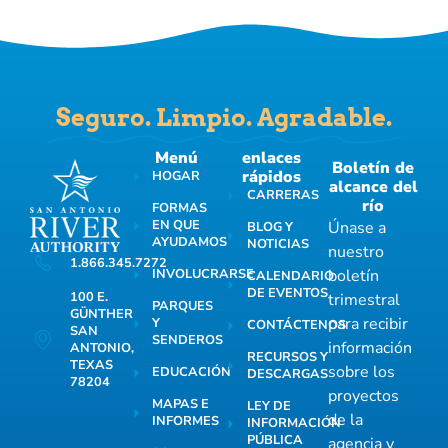
Seguro. Limpio. Agradable.
Menú
enlaces
Boletín de
rápidos
HOGAR
alcance del
CARRERAS
río
FORMAS
EN QUE
Únase a
BLOG Y
AYUDAMOS
NOTICIAS
nuestro
1.866.345.7272
INVOLUCRARSE
boletín
CALENDARIO
DE EVENTOS
100 E.
trimestral
PARQUES
GÜNTHER
para recibir
Y
CONTÁCTENOS
SAN
SENDEROS
información
ANTONIO,
RECURSOS Y
TEXAS
sobre los
EDUCACIÓN
DESCARGAS
78204
proyectos
MAPAS E
LEY DE
de la
INFORMES
INFORMACIÓN
PÚBLICA
agencia y