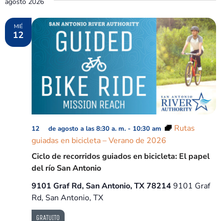
agosto 2026
vi
nave
d
MIÉ
12
de
Ev
vista
de
Even
Rutas
12 de agosto a las 8:30 a. m.
-
10:30 am
guiadas en bicicleta – Verano de 2026
Ciclo de recorridos guiados en bicicleta: El papel
del río San Antonio
9101 Graf Rd, San Antonio, TX 78214
9101 Graf
Rd, San Antonio, TX
GRATUITO