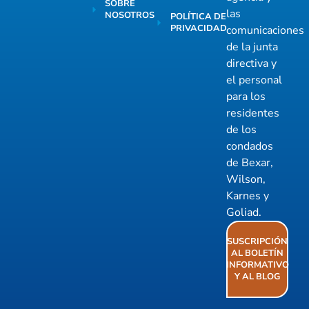
SOBRE
las
NOSOTROS
POLÍTICA DE
PRIVACIDAD
comunicaciones
de la junta
directiva y
el personal
para los
residentes
de los
condados
de Bexar,
Wilson,
Karnes y
Goliad.
SUSCRIPCIÓN
AL BOLETÍN
INFORMATIVO
Y AL BLOG